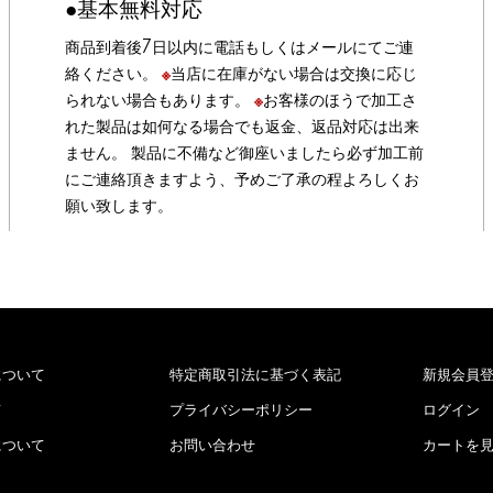
●基本無料対応
商品到着後7日以内に電話もしくはメールにてご連
絡ください。
※
当店に在庫がない場合は交換に応じ
られない場合もあります。
※
お客様のほうで加工さ
れた製品は如何なる場合でも返金、返品対応は出来
ません。 製品に不備など御座いましたら必ず加工前
にご連絡頂きますよう、予めご了承の程よろしくお
願い致します。
について
特定商取引法に基づく表記
新規会員
て
プライバシーポリシー
ログイン
について
お問い合わせ
カートを