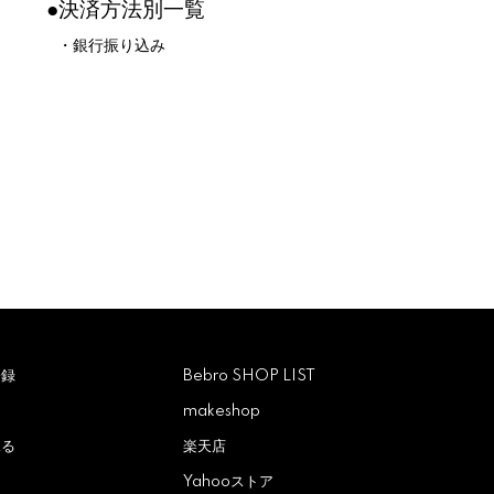
●決済方法別一覧
・銀行振り込み
登録
Bebro SHOP LIST
makeshop
見る
楽天店
Yahooストア