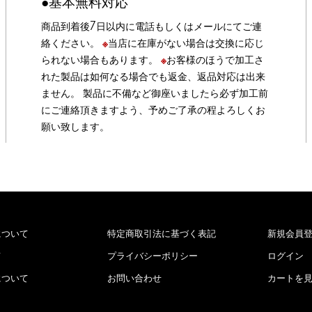
●基本無料対応
商品到着後7日以内に電話もしくはメールにてご連
絡ください。
※
当店に在庫がない場合は交換に応じ
られない場合もあります。
※
お客様のほうで加工さ
れた製品は如何なる場合でも返金、返品対応は出来
ません。 製品に不備など御座いましたら必ず加工前
にご連絡頂きますよう、予めご了承の程よろしくお
願い致します。
について
特定商取引法に基づく表記
新規会員
て
プライバシーポリシー
ログイン
について
お問い合わせ
カートを