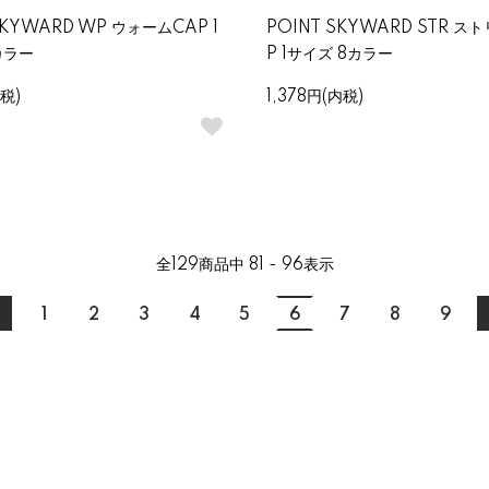
SKYWARD WP ウォームCAP 1
POINT SKYWARD STR ス
カラー
P 1サイズ 8カラー
内税)
1,378円(内税)
全
129
商品中
81 - 96
表示
1
2
3
4
5
6
7
8
9