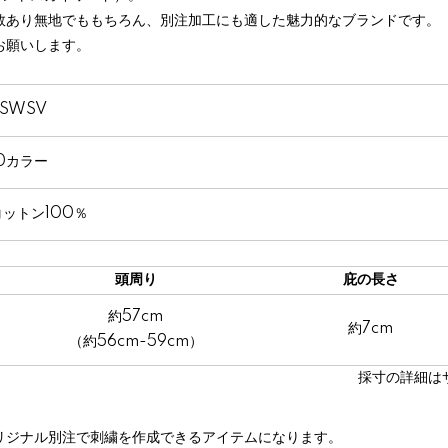
数あり無地でももちろん、別注加工にも適した魅力的なブランドです。
お願いします。
PSWSV
10カラー
コットン100％
頭周り
庇の長さ
約57cm
約7cm
（約56cm-59cm）
採寸の詳細は
リジナル別注で刺繍を作成できるアイテムになります。