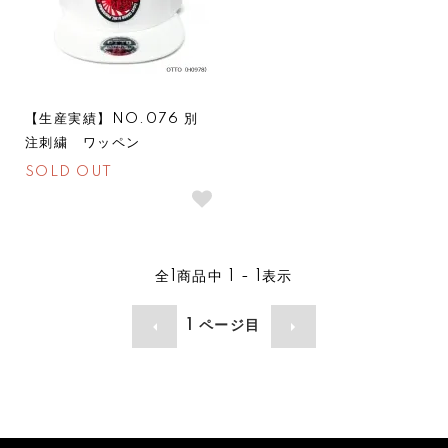
【生産実績】NO.076 別
注刺繍 ワッペン
SOLD OUT
全
1
商品中
1 - 1
表示
1
ページ目