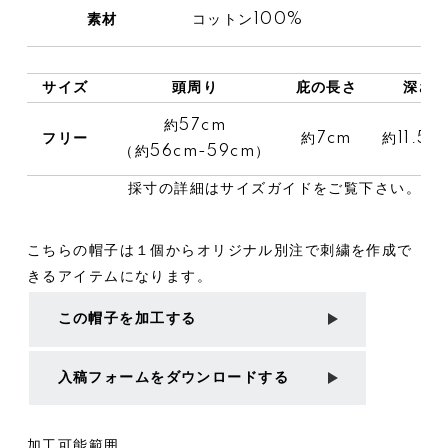
素材
コットン100%
サイズ
頭周り
庇の長さ
深さ
約57cm
フリー
約7cm
約11.5c
（約56cm-59cm）
採寸の詳細は
サイズガイド
をご覧下さい。
こちらの帽子は１個からオリジナル別注で刺繍を作成で
きるアイテムになります。
この帽子を加工する
入稿フォームをダウンロードする
加工可能範囲