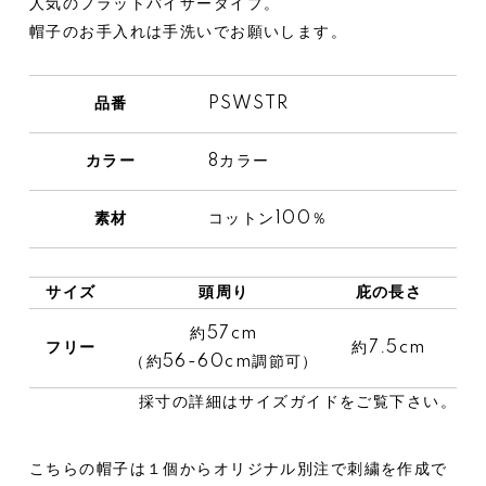
人気のフラットバイザータイプ。
帽子のお手入れは手洗いでお願いします。
品番
PSWSTR
カラー
8カラー
素材
コットン100％
サイズ
頭周り
庇の長さ
約57cm
フリー
約7.5cm
約1
（約56-60cm調節可）
採寸の詳細は
サイズガイド
をご覧下さい。
こちらの帽子は１個からオリジナル別注で刺繍を作成で